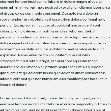
eiusmod tempor incididunt ut labore et dolore magna aliqua. Ut
enim ad minim veniam, quis nostrud exercitation ullamco laboris nisi
ut aliquip ex ea commodo consequat. Duisaute irure dolor in
reprehenderit in voluptate velit esse cillum dolore eu fugiat nulla
pariatur.Excepteur sint occaecat cupidatat non proident, sunt in
culpa qui officia deserunt mollit anim id est laborum. Sed ut
perspiciatis undeomnis iste natus error sit voluptatem accusantium
doloremque laudantium, totam rem aperiam, eaque ipsa quae ab
illoinventore veritatis et quasi architecto beatae vitae dicta sunt
explicabo. Nemo enim ipsam voluptatem quia voluptas
sitaspernatur aut odit aut fugit, sed quia consequuntur magni
dolores eos qui ratione voluptatem sequi nesciunt. Nequeporro
quisquam est, qui dolorem ipsum quia dolor sit amet, consectetur,
adipisci velit, sed quia non numquam eius moditempora incidunt ut
labore et dolore.
Lorem ipsum dolor sit amet, consectetur adipisicing elit, sed do
eiusmod tempor incididunt ut labore et dolore magnaaliqua. Ut enim
ad minim veniam, quis nostrud exercitation ullamco laboris nisi ut