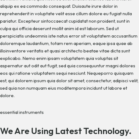
aliquip ex ea commodo consequat. Duisaute irure dolor in
reprehenderit in voluptate velit esse cillum dolore eu fugiat nulla
pariatur. Excepteur sintoccaecat cupidatat non proident, sunt in
culpa qui officia deserunt mollit anim id est laborum. Sed ut
perspiciatis undeomnis iste natus error sit voluptatem accusantium
doloremque laudantium, totam rem aperiam, eaque ipsa quae ab
illoinventore veritatis et quasi architecto beatae vitae dicta sunt
explicabo. Nemo enim ipsam voluptatem quia voluptas sit
aspernatur aut odit aut fugit, sed quia consequuntur magni dolores
eos qui ratione voluptatem sequi nesciunt. Nequeporro quisquam
est, qui dolorem ipsum quia dolor sit amet, consectetur, adipisci velit,
sed quia non numquam eius moditempora incidunt ut labore et
dolore.
essential instruments
We Are Using Latest Technology.